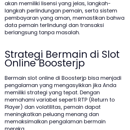
akan memiliki lisensi yang jelas, langkah-
langkah perlindungan pemain, serta sistem
pembayaran yang aman, memastikan bahwa
data pemain terlindungi dan transaksi
berlangsung tanpa masalah.
Strategi Bermain di Slot
Online Boosterjp
Bermain slot online di Boosterjp bisa menjadi
pengalaman yang mengasyikkan jika Anda
memiliki strategi yang tepat. Dengan
memahami variabel seperti RTP (Return to
Player) dan volatilitas, pemain dapat
meningkatkan peluang menang dan
memaksimalkan pengalaman bermain
mereka.