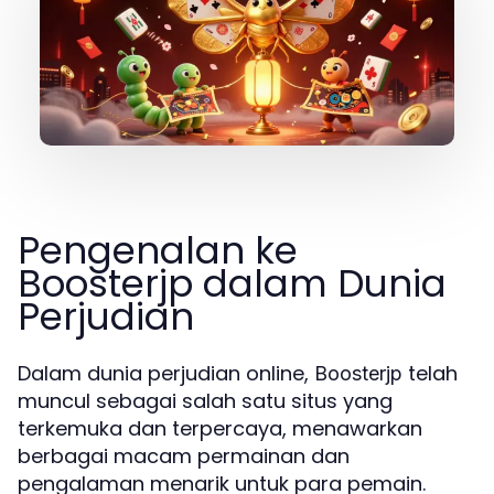
Pengenalan ke
Boosterjp dalam Dunia
Perjudian
Dalam dunia perjudian online,
telah
Boosterjp
muncul sebagai salah satu situs yang
terkemuka dan terpercaya, menawarkan
berbagai macam permainan dan
pengalaman menarik untuk para pemain.