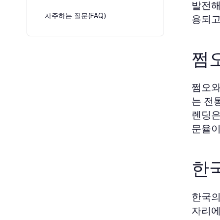
발전해
자주하는 질문(FAQ)
용되고
쩜
쩜오와
는 전
렌딩은
문율이
한국
한국의
자리에