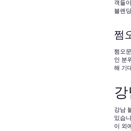
객들이
블렌딩
쩜
쩜오문
인 분
해 기
강
강남 
있습니
이 외