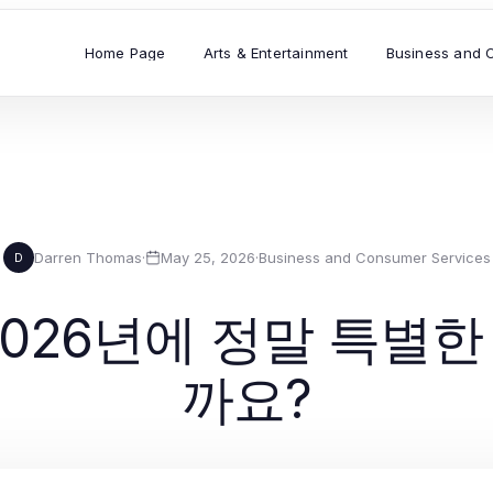
Home Page
Arts & Entertainment
Business and 
Darren Thomas
·
May 25, 2026
·
Business and Consumer Services
D
026년에 정말 특별한 
까요?