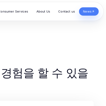
Consumer Services
About Us
Contact us
News
경험을 할 수 있을