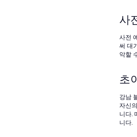
사
사전 
써 대
악할 
초
강남 
자신의
니다.
니다.